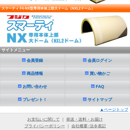
スマーティ F4-NX型専用本体上部大ドーム（NXL2ドーム）
サイトメニュー
会員登録
会員ログイン
商品情報
買い物かご
お問い合わせ
FAQ
プレゼント！
サイトマップ
▲ページトップ
お支払いに関して
｜
発送・送料・お届け
プライバシーポリシー
｜
会社概要･法令表記