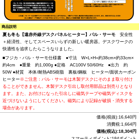
商品説明
夏も冬も【遠赤外線デスクパネルヒーター】パル・サーモ
安全性
＋経済性、そしてスペースいらずの新しい暖房器。デスクワークの
快適性を追求したらこうなりました。
■フジカ・パル・サーモ仕様書 ●寸法 W×L×H=約38cm×約33cm×
約4cm ●重量 約1,000g ●定格 AC100V 50/60Hz ●出力 約
50W ●材質 本体/耐熱ABS樹脂 裏板/鋼板 ヒーター/面状カーボン
ヒーター
※ご注意：パル・サーモは木製デスクにそのまま取り付け
ることができません。木製デスク引出し取付用部品は別売りとなり
ます。また、お付けになった引出しに磁気テープや磁気ディスクを
近づけないようにしてください。磁気により記録が破損・消失する
場合があります。
価格(税抜):16,640円
消費税:1,664円
価格(税込):18,304円
スマーティポイント
:
184ポイント